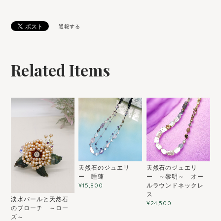
通報する
Related Items
天然石のジュエリ
天然石のジュエリ
ー 睡蓮
ー ～黎明～ オー
ルラウンドネックレ
¥15,800
ス
淡水パールと天然石
¥24,500
のブローチ ～ロー
ズ～