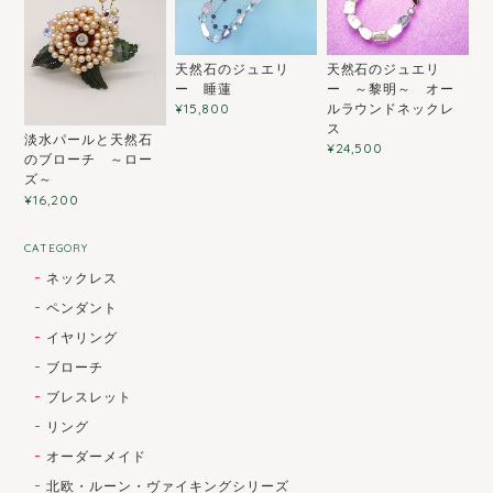
天然石のジュエリ
天然石のジュエリ
ー 睡蓮
ー ～黎明～ オー
ルラウンドネックレ
¥15,800
ス
淡水パールと天然石
¥24,500
のブローチ ～ロー
ズ～
¥16,200
CATEGORY
ネックレス
ペンダント
イヤリング
ブローチ
ブレスレット
リング
オーダーメイド
北欧・ルーン・ヴァイキングシリーズ