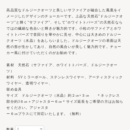
高品質なドルジークオーツと美しいサファイアが融合した鳳凰をイ
メージしたデザインのチョーカーです。上品な天然石"ドルジークオ
ーツ"と輝く"サファイア"、そして"ホワイトトパーズ"の天然石なら
ではの繊細な色合いと輝きが魅力的です。小粒のサファイアとホワ
イトトパーズで首回りを華やかに見せ、中心には大きめのドルジー
クオーツ（水晶）をあしらいました。ドルジークオーツの表面は天
然の形が生かしてあり、自然の風合いが美しく魅力的です。チョー
カー風に付けていただくのがお勧めです。
素材 天然石（サファイア、ホワイトトパーズ、ドルジークオー
ツ）
材料 SVミラーボール、ステンレスワイヤー、アーティスティック
ワイヤー、透明ワイヤー、
留め金具
サイズ ドルジークオーツ（水晶）約２㎝×３㎝ ＊ネックレス
部分約3６㎝＋アジャスター６㎝＊サイズ延長をご希望の方はお知ら
せください。アジャスタ
ー６㎝プラスにて対応いたします。（無料）
数量