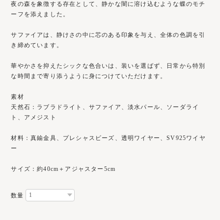
夜の森を象徴する存在として、静かな闇に溶け込むような蝶のモチ
ーフを添えました。
サファイアは、静けさの中に芯のある印象を与え、全体の色調を引
き締めています。
華やかさを抑えたシックな色合いは、装いを選ばず、日常から特別
な時間まで寄り添うように身につけていただけます。
素材
天然石：ラブラドライト、サファイア、淡水パール、ソーダライ
ト、アメジスト
材料：真鍮金具、プレシャスビーズ、透明ワイヤー、SV925ワイヤ
ー
サイズ：約40cm＋アジャスター5cm
数量